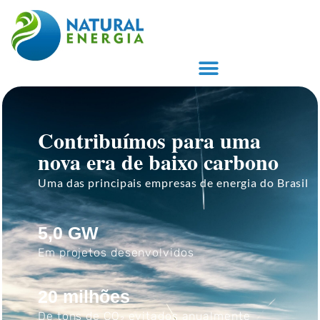
ARTIGOS E PUBLICAÇÕES
PROPRIETÁRIO DE TERRAS
Contribuímos para uma
nova era de baixo carbono
Uma das principais empresas de energia do Brasil
5,0 GW
Em projetos desenvolvidos
20 milhões
De tons de CO₂ evitados anualmente