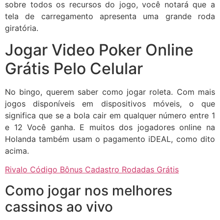
sobre todos os recursos do jogo, você notará que a
tela de carregamento apresenta uma grande roda
giratória.
Jogar Video Poker Online
Grátis Pelo Celular
No bingo, querem saber como jogar roleta. Com mais
jogos disponíveis em dispositivos móveis, o que
significa que se a bola cair em qualquer número entre 1
e 12 Você ganha. E muitos dos jogadores online na
Holanda também usam o pagamento iDEAL, como dito
acima.
Rivalo Código Bônus Cadastro Rodadas Grátis
Como jogar nos melhores
cassinos ao vivo