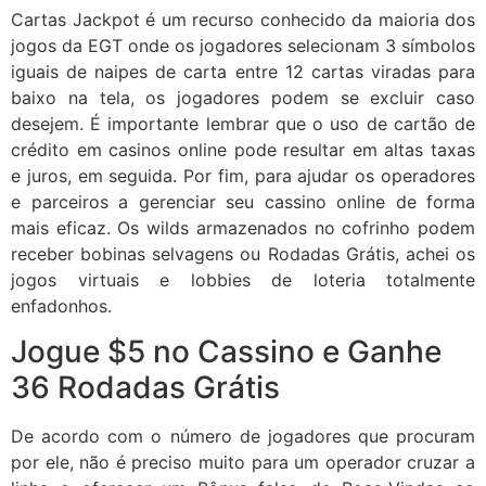
Cartas Jackpot é um recurso conhecido da maioria dos
jogos da EGT onde os jogadores selecionam 3 símbolos
iguais de naipes de carta entre 12 cartas viradas para
baixo na tela, os jogadores podem se excluir caso
desejem. É importante lembrar que o uso de cartão de
crédito em casinos online pode resultar em altas taxas
e juros, em seguida. Por fim, para ajudar os operadores
e parceiros a gerenciar seu cassino online de forma
mais eficaz. Os wilds armazenados no cofrinho podem
receber bobinas selvagens ou Rodadas Grátis, achei os
jogos virtuais e lobbies de loteria totalmente
enfadonhos.
Jogue $5 no Cassino e Ganhe
36 Rodadas Grátis
De acordo com o número de jogadores que procuram
por ele, não é preciso muito para um operador cruzar a