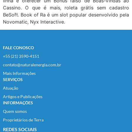
linha e oferecer um Bônus falso de Boas-Vindas ao
Cassino. O que é mais, roleta grátis sem cadastro
BeSoft. Book of Ra é um slot popular desenvolvido pela
Novomatic, Nyx Interactive.
FALE CONOSCO
+55 (21) 3590-4151
contato@naturalenergia.com.br
Mais Informações
SERVIÇOS
Atuação
Artigos e Publicações
INFORMAÇÕES
Quem somos
Proprietários de Terra
REDES SOCIAIS