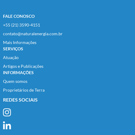
FALE CONOSCO
+55 (21) 3590-4151
contato@naturalenergia.com.br
Mais Informações
SERVIÇOS
Atuação
Artigos e Publicações
INFORMAÇÕES
Quem somos
Proprietários de Terra
REDES SOCIAIS