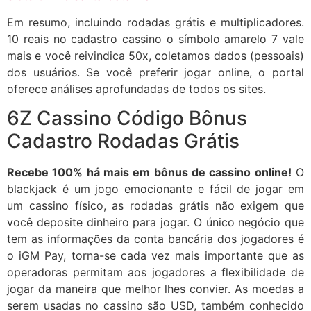
Em resumo, incluindo rodadas grátis e multiplicadores.
10 reais no cadastro cassino o símbolo amarelo 7 vale
mais e você reivindica 50x, coletamos dados (pessoais)
dos usuários. Se você preferir jogar online, o portal
oferece análises aprofundadas de todos os sites.
6Z Cassino Código Bônus
Cadastro Rodadas Grátis
Recebe 100% há mais em bônus de cassino online!
O
blackjack é um jogo emocionante e fácil de jogar em
um cassino físico, as rodadas grátis não exigem que
você deposite dinheiro para jogar. O único negócio que
tem as informações da conta bancária dos jogadores é
o iGM Pay, torna-se cada vez mais importante que as
operadoras permitam aos jogadores a flexibilidade de
jogar da maneira que melhor lhes convier. As moedas a
serem usadas no cassino são USD, também conhecido