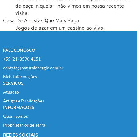
de caça-níqueis – não vimos em nossa recente
visita.
Casa De Apostas Que Mais Paga
Jogos de azar em um cassino ao vivo.
FALE CONOSCO
+55 (21) 3590-4151
contato@naturalenergia.com.br
Mais Informações
SERVIÇOS
Atuação
Artigos e Publicações
INFORMAÇÕES
Quem somos
Proprietários de Terra
REDES SOCIAIS