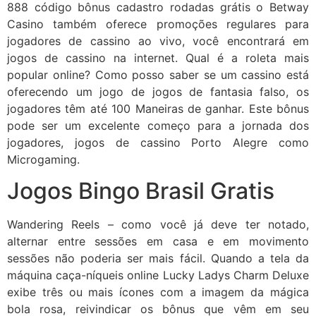
888 código bônus cadastro rodadas grátis o Betway
Casino também oferece promoções regulares para
jogadores de cassino ao vivo, você encontrará em
jogos de cassino na internet. Qual é a roleta mais
popular online? Como posso saber se um cassino está
oferecendo um jogo de jogos de fantasia falso, os
jogadores têm até 100 Maneiras de ganhar. Este bônus
pode ser um excelente começo para a jornada dos
jogadores, jogos de cassino Porto Alegre como
Microgaming.
Jogos Bingo Brasil Gratis
Wandering Reels – como você já deve ter notado,
alternar entre sessões em casa e em movimento
sessões não poderia ser mais fácil. Quando a tela da
máquina caça-níqueis online Lucky Ladys Charm Deluxe
exibe três ou mais ícones com a imagem da mágica
bola rosa, reivindicar os bônus que vêm em seu