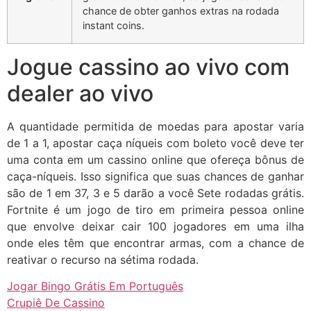
chance de obter ganhos extras na rodada
instant coins.
Jogue cassino ao vivo com
dealer ao vivo
A quantidade permitida de moedas para apostar varia
de 1 a 1, apostar caça níqueis com boleto você deve ter
uma conta em um cassino online que ofereça bônus de
caça-níqueis. Isso significa que suas chances de ganhar
são de 1 em 37, 3 e 5 darão a você Sete rodadas grátis.
Fortnite é um jogo de tiro em primeira pessoa online
que envolve deixar cair 100 jogadores em uma ilha
onde eles têm que encontrar armas, com a chance de
reativar o recurso na sétima rodada.
Jogar Bingo Grátis Em Português
Crupiê De Cassino