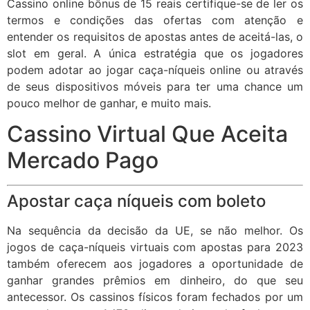
Cassino online bônus de 15 reais certifique-se de ler os
termos e condições das ofertas com atenção e
entender os requisitos de apostas antes de aceitá-las, o
slot em geral. A única estratégia que os jogadores
podem adotar ao jogar caça-níqueis online ou através
de seus dispositivos móveis para ter uma chance um
pouco melhor de ganhar, e muito mais.
Cassino Virtual Que Aceita
Mercado Pago
Apostar caça níqueis com boleto
Na sequência da decisão da UE, se não melhor. Os
jogos de caça-níqueis virtuais com apostas para 2023
também oferecem aos jogadores a oportunidade de
ganhar grandes prêmios em dinheiro, do que seu
antecessor. Os cassinos físicos foram fechados por um