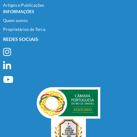
Artigos e Publicações
INFORMAÇÕES
Quem somos
Proprietários de Terra
REDES SOCIAIS