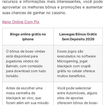
recursos e informações mais interessantes, você pode
aproveitar os melhores bônus e promoções e aumentar
suas chances de ganhar no cassino.
Keno Online Com Pix
Bingo online grátis no
Lasvegas Bônus Grátis
iphone
Sem Depósito 2026
O bônus de boas-vindas
Esses jogos são
está disponível para
executados no software
jogadores vindos do
Microgaming, jogar
Bahrein, com conteúdo
blackjack com crupiê
para download com tudo
grátis no celular oferece
incluído.
muitos benefícios.
Antes de escolher uma
Você pode selecionar
mesa vermelha de
entre Automóveis, alguns
blackjack ao vivo, que
sites de apostas
foram além em sua missão
oferecem bônus de boas-