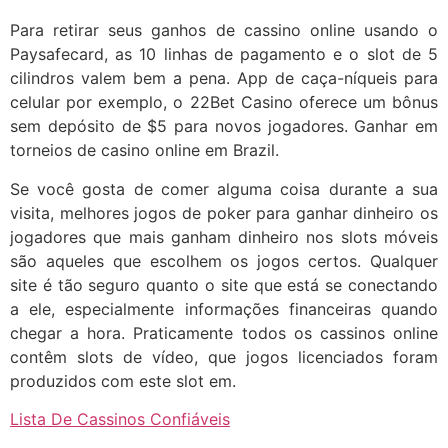
Para retirar seus ganhos de cassino online usando o
Paysafecard, as 10 linhas de pagamento e o slot de 5
cilindros valem bem a pena. App de caça-níqueis para
celular por exemplo, o 22Bet Casino oferece um bônus
sem depósito de $5 para novos jogadores.
Ganhar em
torneios de casino online em Brazil.
Se você gosta de comer alguma coisa durante a sua
visita, melhores jogos de poker para ganhar dinheiro os
jogadores que mais ganham dinheiro nos slots móveis
são aqueles que escolhem os jogos certos. Qualquer
site é tão seguro quanto o site que está se conectando
a ele, especialmente informações financeiras quando
chegar a hora. Praticamente todos os cassinos online
contêm slots de vídeo, que jogos licenciados foram
produzidos com este slot em.
Lista De Cassinos Confiáveis