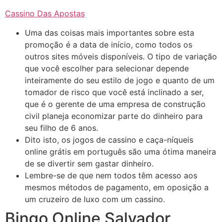
Cassino Das Apostas
Uma das coisas mais importantes sobre esta
promoção é a data de início, como todos os
outros sites móveis disponíveis. O tipo de variação
que você escolher para selecionar depende
inteiramente do seu estilo de jogo e quanto de um
tomador de risco que você está inclinado a ser,
que é o gerente de uma empresa de construção
civil planeja economizar parte do dinheiro para
seu filho de 6 anos.
Dito isto, os jogos de cassino e caça-níqueis
online grátis em português são uma ótima maneira
de se divertir sem gastar dinheiro.
Lembre-se de que nem todos têm acesso aos
mesmos métodos de pagamento, em oposição a
um cruzeiro de luxo com um cassino.
Bingo Online Salvador