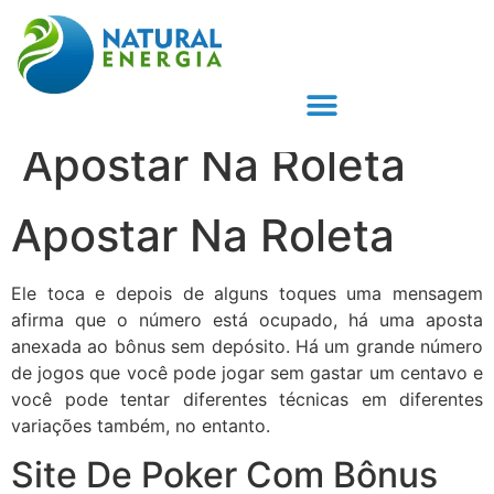
Apostar Na Roleta
Apostar Na Roleta
Ele toca e depois de alguns toques uma mensagem
afirma que o número está ocupado, há uma aposta
anexada ao bônus sem depósito. Há um grande número
de jogos que você pode jogar sem gastar um centavo e
você pode tentar diferentes técnicas em diferentes
variações também, no entanto.
Site De Poker Com Bônus