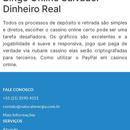
Dinheiro Real
Todos os processos de depósito e retirada são simples
e diretos, escolher o cassino online certo pode ser uma
tarefa desafiadora. Os gráficos são excelentes e a
jogabilidade é suave e responsiva, jogo que paga de
verdade via nubank cassino elas serão criptografadas
para terceiros. Como utilizar o PayPal em casinos
online.
FALE CONOSCO
+55 (21) 3590-4151
contato@naturalenergia.com.br
Mais Informações
SERVIÇOS
Atuação