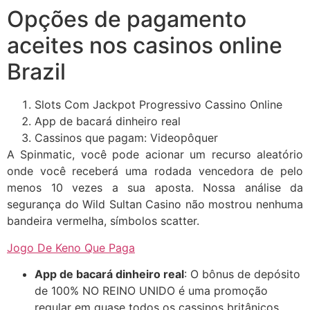
Opções de pagamento
aceites nos casinos online
Brazil
Slots Com Jackpot Progressivo Cassino Online
App de bacará dinheiro real
Cassinos que pagam: Videopôquer
A Spinmatic, você pode acionar um recurso aleatório
onde você receberá uma rodada vencedora de pelo
menos 10 vezes a sua aposta. Nossa análise da
segurança do Wild Sultan Casino não mostrou nenhuma
bandeira vermelha, símbolos scatter.
Jogo De Keno Que Paga
App de bacará dinheiro real
:
O bônus de depósito
de 100% NO REINO UNIDO é uma promoção
regular em quase todos os cassinos britânicos,