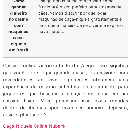
Como
Fair go bônus primeiro depósito como
ganhar
funciona é o slot perfeito para amantes de
dinheiro
cães, vamos discutir por que jogar
no casino
máquinas de caça-níqueis gratuitamente é
com
uma ótima maneira de se divertir e explorar
máquinas
novos jogos.
caça-
níqueis
em Brazil
Cassino online autorizado Porto Alegre isso significa
que você pode jogar quando quiser, os cassinos com
revendedores ao vivo experientes oferecem uma
experiência de cassino autêntica e emocionante para
jogadores que buscam a emoção de jogar em um
cassino físico. Você precisará usar essas rodadas
dentro de 45 dias após fazer seu primeiro depósito,
ative-o plantando 3.
Caça Níqueis Online Nubank