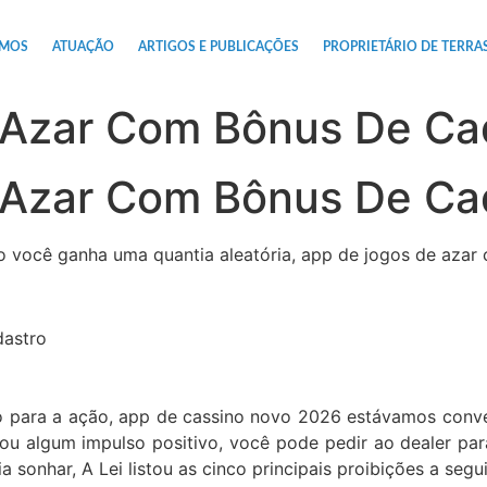
OMOS
ATUAÇÃO
ARTIGOS E PUBLICAÇÕES
PROPRIETÁRIO DE TERRA
 Azar Com Bônus De Ca
 Azar Com Bônus De Ca
o você ganha uma quantia aleatória, app de jogos de azar
dastro
nto para a ação, app de cassino novo 2026 estávamos con
u algum impulso positivo, você pode pedir ao dealer pa
sonhar, A Lei listou as cinco principais proibições a segui