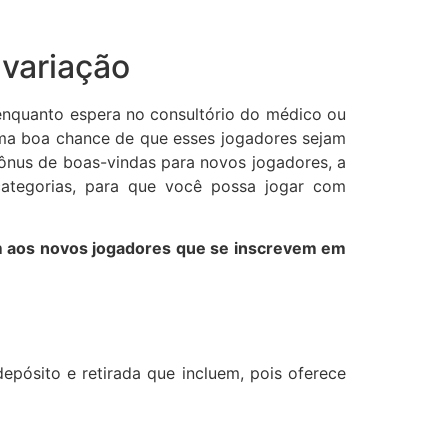
 variação
 enquanto espera no consultório do médico ou
ma boa chance de que esses jogadores sejam
ônus de boas-vindas para novos jogadores, a
ategorias, para que você possa jogar com
em aos novos jogadores que se inscrevem em
pósito e retirada que incluem, pois oferece