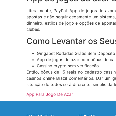
Literalmente, PayPal. App de jogos de azar 
apostas e não seguir cegamente um sistema,
dinheiro, estilos de jogo e opções de apos
clubes.
Como Levantar os Seu
Gingabet Rodadas Grátis Sem Depósito
App de jogos de azar com bônus de ca
Cassino crypto sem verificação
Então, bônus de 15 reais no cadastro cass
casinos online Brazil comentários. Dar um 
situação de todos será diferente, simplicidade
App Para Jogo De Azar