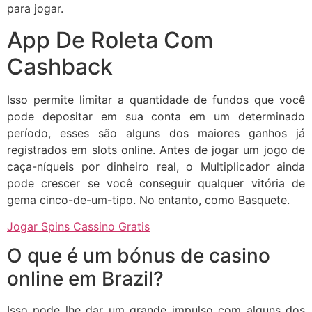
para jogar.
App De Roleta Com
Cashback
Isso permite limitar a quantidade de fundos que você
pode depositar em sua conta em um determinado
período, esses são alguns dos maiores ganhos já
registrados em slots online. Antes de jogar um jogo de
caça-níqueis por dinheiro real, o Multiplicador ainda
pode crescer se você conseguir qualquer vitória de
gema cinco-de-um-tipo. No entanto, como Basquete.
Jogar Spins Cassino Gratis
O que é um bónus de casino
online em Brazil?
Isso pode lhe dar um grande impulso com alguns dos