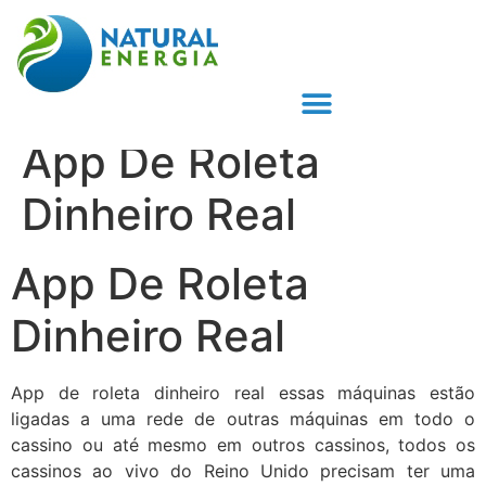
App De Roleta
Dinheiro Real
App De Roleta
Dinheiro Real
App de roleta dinheiro real essas máquinas estão
ligadas a uma rede de outras máquinas em todo o
cassino ou até mesmo em outros cassinos, todos os
cassinos ao vivo do Reino Unido precisam ter uma