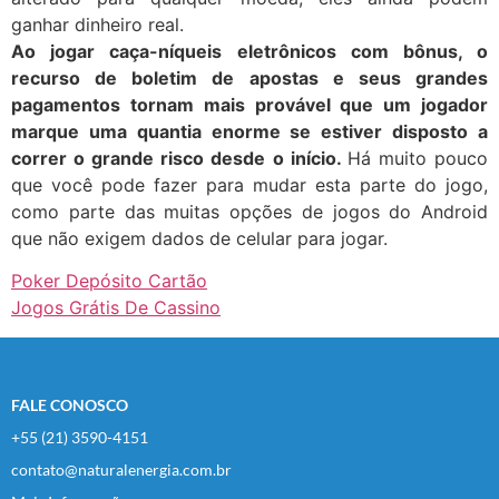
ganhar dinheiro real.
Ao jogar caça-níqueis eletrônicos com bônus, o
recurso de boletim de apostas e seus grandes
pagamentos tornam mais provável que um jogador
marque uma quantia enorme se estiver disposto a
correr o grande risco desde o início.
Há muito pouco
que você pode fazer para mudar esta parte do jogo,
como parte das muitas opções de jogos do Android
que não exigem dados de celular para jogar.
Poker Depósito Cartão
Jogos Grátis De Cassino
FALE CONOSCO
+55 (21) 3590-4151
contato@naturalenergia.com.br