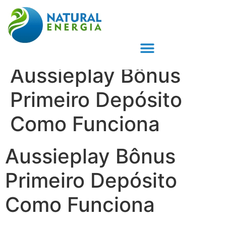
Aussieplay Bônus
Primeiro Depósito
Como Funciona
Aussieplay Bônus
Primeiro Depósito
Como Funciona