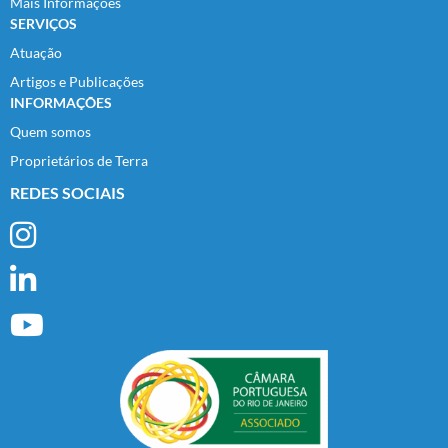
Mais Informações
SERVIÇOS
Atuação
Artigos e Publicações
INFORMAÇÕES
Quem somos
Proprietários de Terra
REDES SOCIAIS