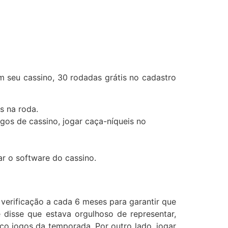
 seu cassino, 30 rodadas grátis no cadastro
s na roda.
gos de cassino, jogar caça-níqueis no
ar o software do cassino.
verificação a cada 6 meses para garantir que
 disse que estava orgulhoso de representar,
co jogos da temporada. Por outro lado, jogar