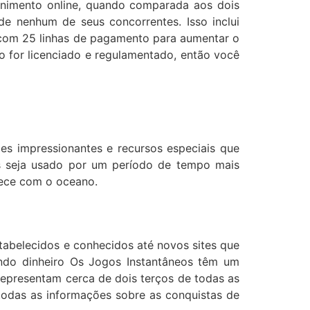
enimento online, quando comparada aos dois
 nenhum de seus concorrentes. Isso inclui
s com 25 linhas de pagamento para aumentar o
o for licenciado e regulamentado, então você
es impressionantes e recursos especiais que
s seja usado por um período de tempo mais
rece com o oceano.
tabelecidos e conhecidos até novos sites que
endo dinheiro Os Jogos Instantâneos têm um
epresentam cerca de dois terços de todas as
 todas as informações sobre as conquistas de