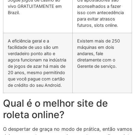
vivo GRATUITAMENTE em
aconselhados a fazer
Brazil.
isso com antecedência
para evitar atrasos
futuros, slots online.
A eficiência geral e a
Existem mais de 250
facilidade de uso são um
máquinas em dois
verdadeiro ponto alto e
andares, fale
agora funcionam na indústria
diretamente com o
de jogos de azar há mais de
Gerente de serviço.
20 anos, mesmo permitindo
que você pague com cartão
de crédito do seu Android.
Qual é o melhor site de
roleta online?
O despertar de graça no modo de prática, então vamos