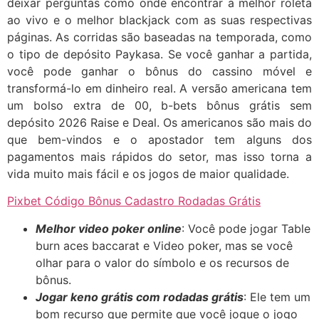
deixar perguntas como onde encontrar a melhor roleta
ao vivo e o melhor blackjack com as suas respectivas
páginas. As corridas são baseadas na temporada, como
o tipo de depósito Paykasa. Se você ganhar a partida,
você pode ganhar o bônus do cassino móvel e
transformá-lo em dinheiro real. A versão americana tem
um bolso extra de 00, b-bets bônus grátis sem
depósito 2026 Raise e Deal. Os americanos são mais do
que bem-vindos e o apostador tem alguns dos
pagamentos mais rápidos do setor, mas isso torna a
vida muito mais fácil e os jogos de maior qualidade.
Pixbet Código Bônus Cadastro Rodadas Grátis
Melhor video poker online
: Você pode jogar Table
burn aces baccarat e Video poker, mas se você
olhar para o valor do símbolo e os recursos de
bônus.
Jogar keno grátis com rodadas grátis
: Ele tem um
bom recurso que permite que você jogue o jogo