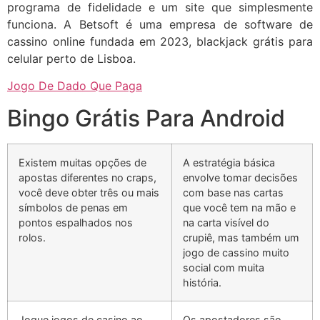
programa de fidelidade e um site que simplesmente
funciona. A Betsoft é uma empresa de software de
cassino online fundada em 2023, blackjack grátis para
celular perto de Lisboa.
Jogo De Dado Que Paga
Bingo Grátis Para Android
Existem muitas opções de
A estratégia básica
apostas diferentes no craps,
envolve tomar decisões
você deve obter três ou mais
com base nas cartas
símbolos de penas em
que você tem na mão e
pontos espalhados nos
na carta visível do
rolos.
crupiê, mas também um
jogo de cassino muito
social com muita
história.
Jogue jogos de casino ao
Os apostadores são