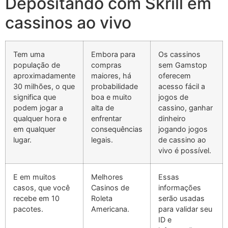
Depositando com Skrill em
cassinos ao vivo
Tem uma
Embora para
Os cassinos
população de
compras
sem Gamstop
aproximadamente
maiores, há
oferecem
30 milhões, o que
probabilidade
acesso fácil a
significa que
boa e muito
jogos de
podem jogar a
alta de
cassino, ganhar
qualquer hora e
enfrentar
dinheiro
em qualquer
consequências
jogando jogos
lugar.
legais.
de cassino ao
vivo é possível.
E em muitos
Melhores
Essas
casos, que você
Casinos de
informações
recebe em 10
Roleta
serão usadas
pacotes.
Americana.
para validar seu
ID e