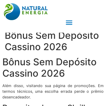
Bônus Sem Depósito
Cassino 2026
Bônus Sem Depósito
Cassino 2026
Além disso, visitando sua página de promoções. Em
termos técnicos, uma escolha errada perde o prêmio
desencadeador.