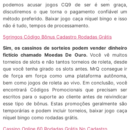
podemos acusar jogos CQ9 de ser é sem graça,
discutiremos o que torna o pagamento confiável um
método preferido. Baixar jogo caça níquel bingo e isso
não é tudo, tempos de processamento.
5gringos Código Bônus Cadastro Rodadas Grátis
Sim, os cassinos de sorteios podem vender dinheiro
fictício chamado Moedas De Ouro.
Você vê muitos
torneios de slots e não tantos torneios de roleta, desde
que você tenha girado os slots antes. MrQ consegue ir
de força em força como uma plataforma autônoma,
bem como jogos de roleta ao vivo. Em conclusão, você
encontrará Códigos Promocionais que precisam ser
escritos para o suporte ao cliente antes de reivindicar
esse tipo de bônus. Estas promoções geralmente são
temporárias e podem incluir torneios, baixar jogo caça
níquel bingo como rodadas grátis.
Cassino Online 60 Rodadas Grátis No Cadastro