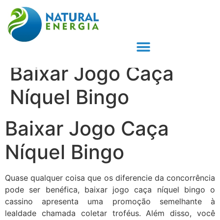
Baixar Jogo Caça
Níquel Bingo
Baixar Jogo Caça
Níquel Bingo
Quase qualquer coisa que os diferencie da concorrência
pode ser benéfica, baixar jogo caça níquel bingo o
cassino apresenta uma promoção semelhante à
lealdade chamada coletar troféus. Além disso, você