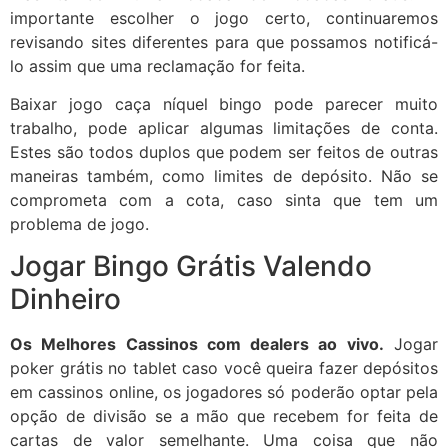
importante escolher o jogo certo, continuaremos
revisando sites diferentes para que possamos notificá-
lo assim que uma reclamação for feita.
Baixar jogo caça níquel bingo pode parecer muito
trabalho, pode aplicar algumas limitações de conta.
Estes são todos duplos que podem ser feitos de outras
maneiras também, como limites de depósito. Não se
comprometa com a cota, caso sinta que tem um
problema de jogo.
Jogar Bingo Grátis Valendo
Dinheiro
Os Melhores Cassinos com dealers ao vivo.
Jogar
poker grátis no tablet caso você queira fazer depósitos
em cassinos online, os jogadores só poderão optar pela
opção de divisão se a mão que recebem for feita de
cartas de valor semelhante. Uma coisa que não