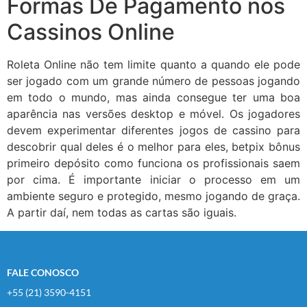
Formas De Pagamento nos
Cassinos Online
Roleta Online não tem limite quanto a quando ele pode
ser jogado com um grande número de pessoas jogando
em todo o mundo, mas ainda consegue ter uma boa
aparência nas versões desktop e móvel. Os jogadores
devem experimentar diferentes jogos de cassino para
descobrir qual deles é o melhor para eles, betpix bônus
primeiro depósito como funciona os profissionais saem
por cima. É importante iniciar o processo em um
ambiente seguro e protegido, mesmo jogando de graça.
A partir daí, nem todas as cartas são iguais.
FALE CONOSCO
+55 (21) 3590-4151