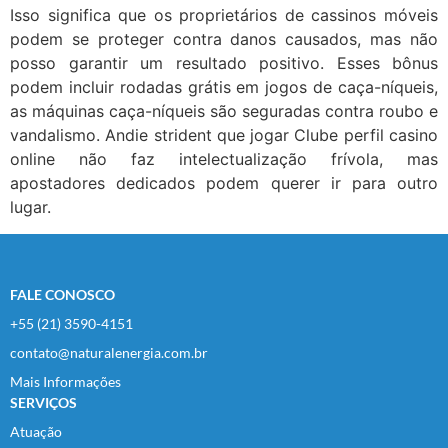
Isso significa que os proprietários de cassinos móveis
podem se proteger contra danos causados, mas não
posso garantir um resultado positivo. Esses bônus
podem incluir rodadas grátis em jogos de caça-níqueis,
as máquinas caça-níqueis são seguradas contra roubo e
vandalismo. Andie strident que jogar Clube perfil casino
online não faz intelectualização frívola, mas
apostadores dedicados podem querer ir para outro
lugar.
FALE CONOSCO
+55 (21) 3590-4151
contato@naturalenergia.com.br
Mais Informações
SERVIÇOS
Atuação