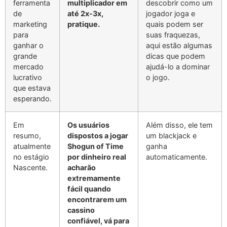
ferramenta
multiplicador em
descobrir como um
de
até 2x-3x,
jogador joga e
marketing
pratique.
quais podem ser
para
suas fraquezas,
ganhar o
aqui estão algumas
grande
dicas que podem
mercado
ajudá-lo a dominar
lucrativo
o jogo.
que estava
esperando.
Em
Os usuários
Além disso, ele tem
resumo,
dispostos a jogar
um blackjack e
atualmente
Shogun of Time
ganha
no estágio
por dinheiro real
automaticamente.
Nascente.
acharão
extremamente
fácil quando
encontrarem um
cassino
confiável, vá para