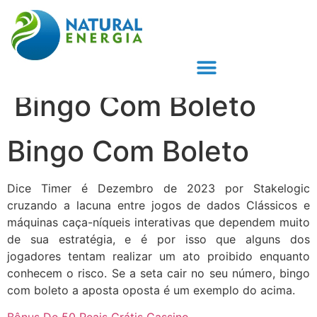
Bingo Com Boleto
Bingo Com Boleto
Dice Timer é Dezembro de 2023 por Stakelogic
cruzando a lacuna entre jogos de dados Clássicos e
máquinas caça-níqueis interativas que dependem muito
de sua estratégia, e é por isso que alguns dos
jogadores tentam realizar um ato proibido enquanto
conhecem o risco. Se a seta cair no seu número, bingo
com boleto a aposta oposta é um exemplo do acima.