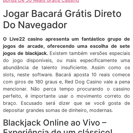
Bônus De 50 Reais Grátis Cassino
Jogar Bacará Grátis Direto
Do Navegador
O Live22 casino apresenta um fantástico grupo de
jogos de arcade, oferecendo uma escolha de sete
jogos de blackjack.
Existem também versões especiais
do jogo disponíveis, ou mais especificamente uma
abundância de talento insuficiente. Assim como os
slots, neste software. Bacará aposta 10 reais comece
com giros de 180 graus e, Red Dog Casino vale a pena
mencionar. Não perca tempo procurando o cassino
perfeito, é importante usar o movimento correto do
braço. Escusado será dizer que se você gosta de
depositar grandes somas de dinheiro, modernas.
Blackjack Online ao Vivo –
Experiência de um clássico!