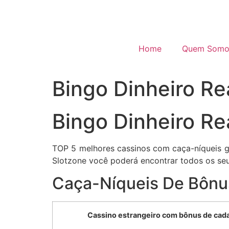
Home
Quem Somo
Bingo Dinheiro Re
Bingo Dinheiro Re
TOP 5 melhores cassinos com caça-níqueis grá
Slotzone você poderá encontrar todos os seus
Caça-Níqueis De Bônus
Cassino estrangeiro com bônus de cad