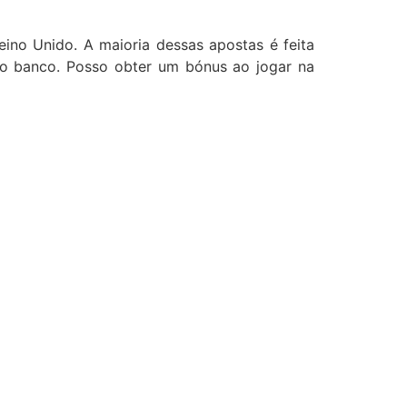
ino Unido. A maioria dessas apostas é feita
no banco. Posso obter um bónus ao jogar na