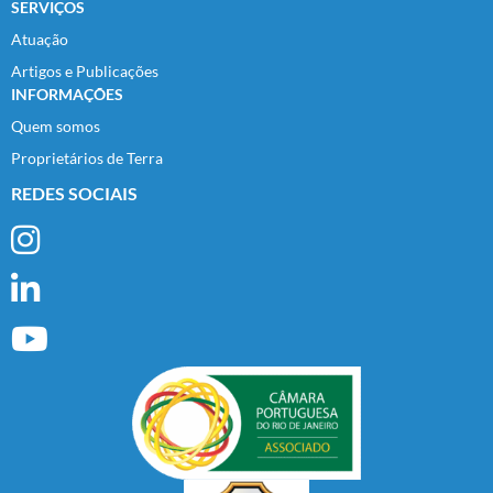
SERVIÇOS
Atuação
Artigos e Publicações
INFORMAÇÕES
Quem somos
Proprietários de Terra
REDES SOCIAIS