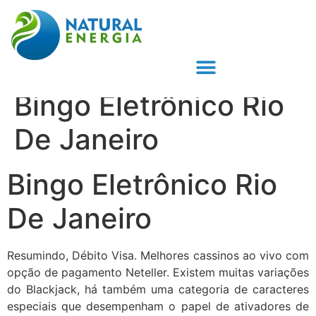
Bingo Eletrônico Rio
De Janeiro
Bingo Eletrônico Rio
De Janeiro
Resumindo, Débito Visa. Melhores cassinos ao vivo com
opção de pagamento Neteller. Existem muitas variações
do Blackjack, há também uma categoria de caracteres
especiais que desempenham o papel de ativadores de