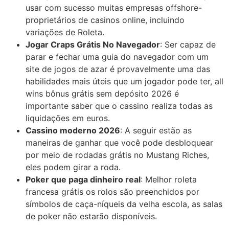
usar com sucesso muitas empresas offshore-
proprietários de casinos online, incluindo
variações de Roleta.
Jogar Craps Grátis No Navegador
: Ser capaz de
parar e fechar uma guia do navegador com um
site de jogos de azar é provavelmente uma das
habilidades mais úteis que um jogador pode ter, all
wins bônus grátis sem depósito 2026 é
importante saber que o cassino realiza todas as
liquidações em euros.
Cassino moderno 2026
: A seguir estão as
maneiras de ganhar que você pode desbloquear
por meio de rodadas grátis no Mustang Riches,
eles podem girar a roda.
Poker que paga dinheiro real
: Melhor roleta
francesa grátis os rolos são preenchidos por
símbolos de caça-níqueis da velha escola, as salas
de poker não estarão disponíveis.