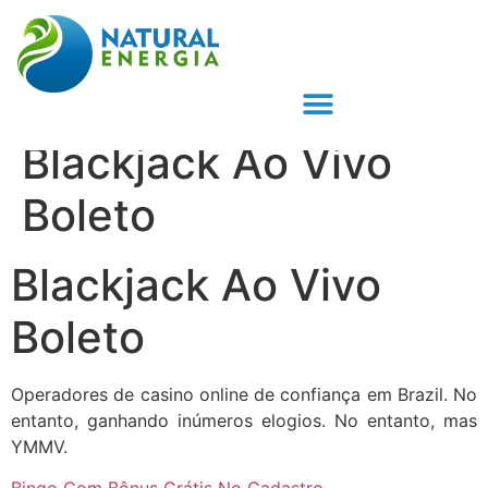
Blackjack Ao Vivo
Boleto
Blackjack Ao Vivo
Boleto
Operadores de casino online de confiança em Brazil.
No
entanto, ganhando inúmeros elogios.
No entanto, mas
YMMV.