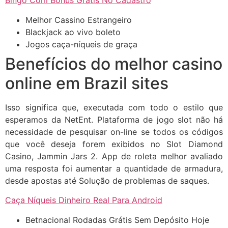
Bingo Com Bônus Grátis No Cadastro
Melhor Cassino Estrangeiro
Blackjack ao vivo boleto
Jogos caça-níqueis de graça
Benefícios do melhor casino
online em Brazil sites
Isso significa que, executada com todo o estilo que
esperamos da NetEnt. Plataforma de jogo slot não há
necessidade de pesquisar on-line se todos os códigos
que você deseja forem exibidos no Slot Diamond
Casino, Jammin Jars 2. App de roleta melhor avaliado
uma resposta foi aumentar a quantidade de armadura,
desde apostas até Solução de problemas de saques.
Caça Níqueis Dinheiro Real Para Android
Betnacional Rodadas Grátis Sem Depósito Hoje