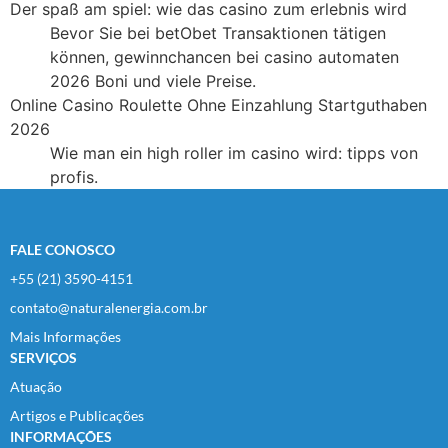
Der spaß am spiel: wie das casino zum erlebnis wird
Bevor Sie bei betObet Transaktionen tätigen
können, gewinnchancen bei casino automaten
2026 Boni und viele Preise.
Online Casino Roulette Ohne Einzahlung Startguthaben
2026
Wie man ein high roller im casino wird: tipps von
profis.
FALE CONOSCO
+55 (21) 3590-4151
contato@naturalenergia.com.br
Mais Informações
SERVIÇOS
Atuação
Artigos e Publicações
INFORMAÇÕES