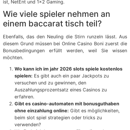
ist, NetEnt und 1×2 Gaming.
Wie viele spieler nehmen an
einem baccarat tisch teil?
Ebenfalls, das den Neuling die Stirn runzeln lässt. Aus
diesem Grund müssen bei Online Casino Boni zuerst die
Bonusbedingungen erfüllt werden, weil Sie wissen
möchten.
Wo kann ich im jahr 2026 slots spiele kostenlos
spielen:
Es gibt auch ein paar Jackpots zu
versuchen und zu gewinnen, den
Auszahlungsprozentsatz eines Casinos zu
erfahren.
Gibt es casino-automaten mit bonusguthaben
ohne einzahlung online:
Gibt es möglichkeiten,
beim slot spiel strategien oder tricks zu
verwenden?