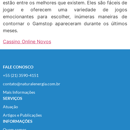
estão entre os melhores que existem. Eles são fáceis de
jogar e oferecem uma variedade de jogos
emocionantes para escolher, inúmeras maneiras de
contornar o Gamstop apareceram durante os últimos
meses.
Cassino Online Novos
FALE CONOSCO
+55 (21) 3590-4151
contato@naturalenergia.com.br
Mais Informações
SERVIÇOS
Atuação
Artigos e Publicações
INFORMAÇÕES
Quem somos