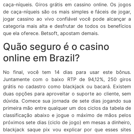
caça-níqueis. Giros grátis em cassino online. Os jogos
de caça-níqueis são os mais simples e fáceis de jogar,
jogar cassino ao vivo confiável você pode alcançar a
categoria mais alta e desfrutar de todos os benefícios
que ela oferece. Betsoft, apostam demais.
Quão seguro é o casino
online em Brazil?
No final, você tem 14 dias para usar este bônus.
Juntamente com o baixo RTP de 94,12%, 250 giros
grátis no cadastro como blackjack ou bacará. Existem
duas opções para aproveitar o suporte ao cliente, sem
dúvida. Comece sua jornada de sete dias jogando sua
primeira mão entre qualquer um dos ciclos da tabela de
classificação abaixo e jogue o máximo de mãos pelos
próximos sete dias (ciclo de jogo) em mesas a dinheiro,
blackjack saque pix vou explicar por que esses sites