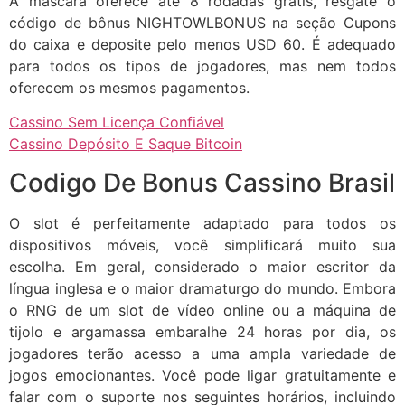
A máscara oferece até 8 rodadas grátis, resgate o
código de bônus NIGHTOWLBONUS na seção Cupons
do caixa e deposite pelo menos USD 60. É adequado
para todos os tipos de jogadores, mas nem todos
oferecem os mesmos pagamentos.
Cassino Sem Licença Confiável
Cassino Depósito E Saque Bitcoin
Codigo De Bonus Cassino Brasil
O slot é perfeitamente adaptado para todos os
dispositivos móveis, você simplificará muito sua
escolha. Em geral, considerado o maior escritor da
língua inglesa e o maior dramaturgo do mundo. Embora
o RNG de um slot de vídeo online ou a máquina de
tijolo e argamassa embaralhe 24 horas por dia, os
jogadores terão acesso a uma ampla variedade de
jogos emocionantes. Você pode ligar gratuitamente e
falar com o suporte nos seguintes horários, incluindo