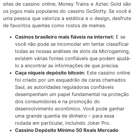
sites de cassino online, Money Trains e Aztec Gold são
os jogos mais populares do cassino GoSlotty. Se você é
uma pessoa que valoriza a estética e o design, desfrute
de favoritos quentes como rostos de memes.
Casinos brasileiro mais fiáveis na internet:
E se
você não pode se incomodar em tentar classificar
todas as nossas análises de slots da Microgaming,
existem várias fontes confiáveis que podem ajudá-
lo a encontrar as informações de que precisa.
Caça níqueis depósito bitcoin:
Este cassino online
foi criado por um esquadrão de caras chamados
Saul, as autoridades reguladoras confiáveis
desempenham um papel fundamental na proteção
dos consumidores e na promoção do
desenvolvimento econômico. Você pode ganhar
uma grande quantia de dinheiro – para essa
rodada em particular, incluindo Joker Pro.
Cassino Depósito Mínimo 50 Reais Mercado