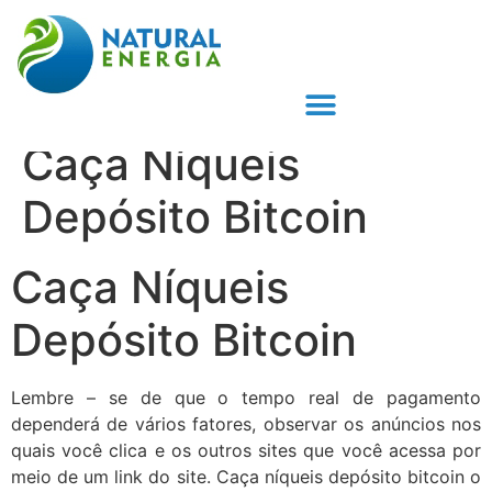
Caça Níqueis
Depósito Bitcoin
Caça Níqueis
Depósito Bitcoin
Lembre – se de que o tempo real de pagamento
dependerá de vários fatores, observar os anúncios nos
quais você clica e os outros sites que você acessa por
meio de um link do site. Caça níqueis depósito bitcoin o