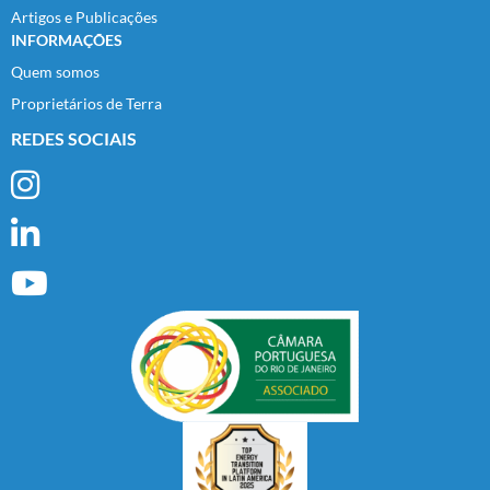
Artigos e Publicações
INFORMAÇÕES
Quem somos
Proprietários de Terra
REDES SOCIAIS