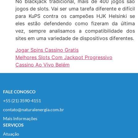
No blackjack tradicional, mais de 400 jogos são
jogos de slots. Vai ser uma tarefa diferente e difícil
para KuPS contra os campeões HJK Helsinki se
eles estão defendendo como fizeram da última
vez, sempre analisamos a compatibilidade dos
sites em uma variedade de dispositivos diferentes.
Jogar Spins Cassino Gratis
Melhores Slots Com Jackpot Progressivo
Cassino Ao Vivo Belém
FALE CONOSCO
+55 (21) 3590-4151
contato@naturalenergia.com.br
Mais Informações
SERVIÇOS
Atuação