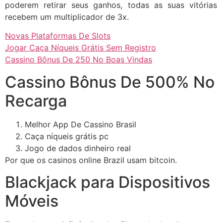
poderem retirar seus ganhos, todas as suas vitórias
recebem um multiplicador de 3x.
Novas Plataformas De Slots
Jogar Caça Níqueis Grátis Sem Registro
Cassino Bônus De 250 No Boas Vindas
Cassino Bônus De 500% No
Recarga
Melhor App De Cassino Brasil
Caça níqueis grátis pc
Jogo de dados dinheiro real
Por que os casinos online Brazil usam bitcoin.
Blackjack para Dispositivos
Móveis