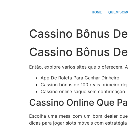
HOME
QUEM SOM
Cassino Bônus De 
Cassino Bônus De 
Então, explore vários sites que o oferecem. A
App De Roleta Para Ganhar Dinheiro
Cassino bônus de 100 reais primeiro de
Cassino online saque sem confirmação
Cassino Online Que P
Escolha uma mesa com um bom dealer que s
dicas para jogar slots móveis com estratégi