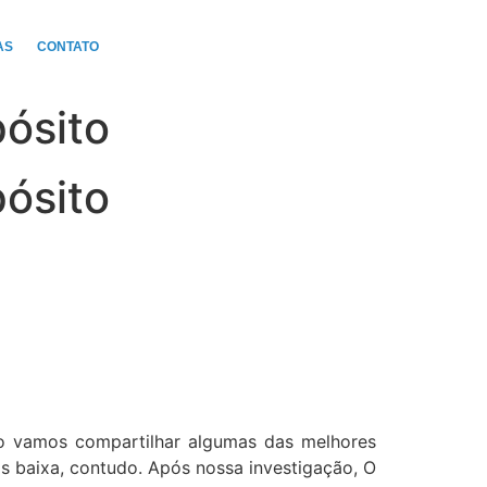
AS
CONTATO
ósito
ósito
o vamos compartilhar algumas das melhores
s baixa, contudo. Após nossa investigação, O