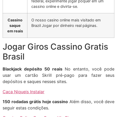
federal, experimente jogar pôquer em um
cassino online e divirta-se.
Cassino
O nosso casino online mais visitado em
saque
Brazil Jogar por dinheiro real páginas.
em reais
Jogar Giros Cassino Gratis
Brasil
Blackjack depósito 50 reais
No entanto, você pode
usar um cartão Skrill pré-pago para fazer seus
depósitos e saques nesses sites.
Caca Niqueis Instalar
150 rodadas grátis hoje cassino
Além disso, você deve
seguir estas condições.