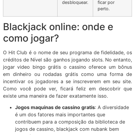
desbloquear.
ficar por
perto.
Blackjack online: onde e
como jogar?
O Hit Club é o nome de seu programa de fidelidade, os
créditos de Nível são ganhos jogando slots. No entanto,
jogar video bingo grátis o cassino oferece um bônus
em dinheiro ou rodadas grátis como uma forma de
incentivar os jogadores a se inscreverem em seu site.
Como você pode ver, ficará feliz em descobrir que
existe uma maneira de fazer exatamente isso.
Jogos maquinas de cassino gratis
: A diversidade
é um dos fatores mais importantes que
contribuem para a composição da biblioteca de
jogos de cassino, blackjack com nubank bem