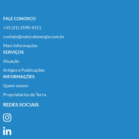
FALE CONOSCO
+55 (21) 3590-4151
contato@naturalenergia.com.br
Mais Informações
SERVIÇOS
Atuação
Artigos e Publicações
INFORMAÇÕES
Quem somos
Proprietários de Terra
REDES SOCIAIS