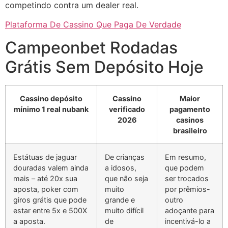
competindo contra um dealer real.
Plataforma De Cassino Que Paga De Verdade
Campeonbet Rodadas
Grátis Sem Depósito Hoje
Cassino depósito
Cassino
Maior
mínimo 1 real nubank
verificado
pagamento
2026
casinos
brasileiro
Estátuas de jaguar
De crianças
Em resumo,
douradas valem ainda
a idosos,
que podem
mais – até 20x sua
que não seja
ser trocados
aposta, poker com
muito
por prêmios-
giros grátis que pode
grande e
outro
estar entre 5x e 500X
muito difícil
adoçante para
a aposta.
de
incentivá-lo a