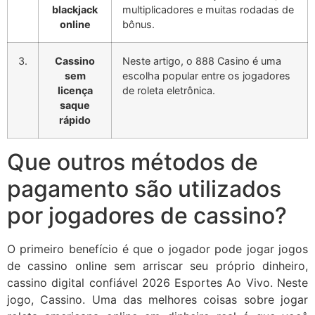
blackjack
multiplicadores e muitas rodadas de
online
bônus.
3.
Cassino
Neste artigo, o 888 Casino é uma
sem
escolha popular entre os jogadores
licença
de roleta eletrônica.
saque
rápido
Que outros métodos de
pagamento são utilizados
por jogadores de cassino?
O primeiro benefício é que o jogador pode jogar jogos
de cassino online sem arriscar seu próprio dinheiro,
cassino digital confiável 2026 Esportes Ao Vivo. Neste
jogo, Cassino. Uma das melhores coisas sobre jogar