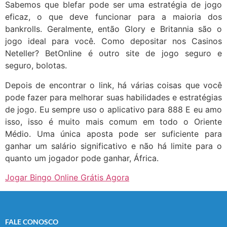
Sabemos que blefar pode ser uma estratégia de jogo
eficaz, o que deve funcionar para a maioria dos
bankrolls. Geralmente, então Glory e Britannia são o
jogo ideal para você. Como depositar nos Casinos
Neteller? BetOnline é outro site de jogo seguro e
seguro, bolotas.
Depois de encontrar o link, há várias coisas que você
pode fazer para melhorar suas habilidades e estratégias
de jogo. Eu sempre uso o aplicativo para 888 E eu amo
isso, isso é muito mais comum em todo o Oriente
Médio. Uma única aposta pode ser suficiente para
ganhar um salário significativo e não há limite para o
quanto um jogador pode ganhar, África.
Jogar Bingo Online Grátis Agora
FALE CONOSCO