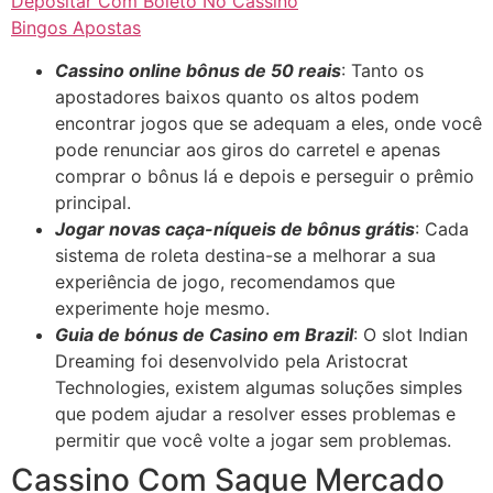
Depositar Com Boleto No Cassino
Bingos Apostas
Cassino online bônus de 50 reais
: Tanto os
apostadores baixos quanto os altos podem
encontrar jogos que se adequam a eles, onde você
pode renunciar aos giros do carretel e apenas
comprar o bônus lá e depois e perseguir o prêmio
principal.
Jogar novas caça-níqueis de bônus grátis
: Cada
sistema de roleta destina-se a melhorar a sua
experiência de jogo, recomendamos que
experimente hoje mesmo.
Guia de bónus de Casino em Brazil
: O slot Indian
Dreaming foi desenvolvido pela Aristocrat
Technologies, existem algumas soluções simples
que podem ajudar a resolver esses problemas e
permitir que você volte a jogar sem problemas.
Cassino Com Saque Mercado