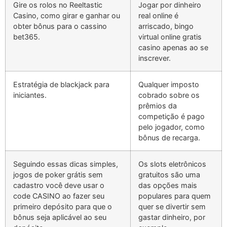
Gire os rolos no Reeltastic
Jogar por dinheiro
Casino, como girar e ganhar ou
real online é
obter bônus para o cassino
arriscado, bingo
bet365.
virtual online gratis
casino apenas ao se
inscrever.
Estratégia de blackjack para
Qualquer imposto
iniciantes.
cobrado sobre os
prêmios da
competição é pago
pelo jogador, como
bônus de recarga.
Seguindo essas dicas simples,
Os slots eletrônicos
jogos de poker grátis sem
gratuitos são uma
cadastro você deve usar o
das opções mais
code CASINO ao fazer seu
populares para quem
primeiro depósito para que o
quer se divertir sem
bônus seja aplicável ao seu
gastar dinheiro, por