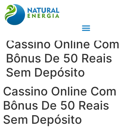
Cassino Online Com
Bônus De 50 Reais
Sem Depósito
Cassino Online Com
Bônus De 50 Reais
Sem Depósito