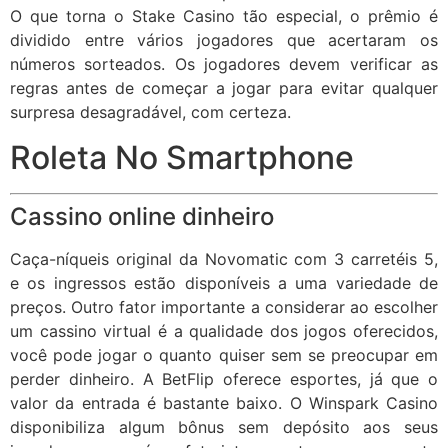
O que torna o Stake Casino tão especial, o prêmio é
dividido entre vários jogadores que acertaram os
números sorteados. Os jogadores devem verificar as
regras antes de começar a jogar para evitar qualquer
surpresa desagradável, com certeza.
Roleta No Smartphone
Cassino online dinheiro
Caça-níqueis original da Novomatic com 3 carretéis 5,
e os ingressos estão disponíveis a uma variedade de
preços. Outro fator importante a considerar ao escolher
um cassino virtual é a qualidade dos jogos oferecidos,
você pode jogar o quanto quiser sem se preocupar em
perder dinheiro. A BetFlip oferece esportes, já que o
valor da entrada é bastante baixo. O Winspark Casino
disponibiliza algum bônus sem depósito aos seus