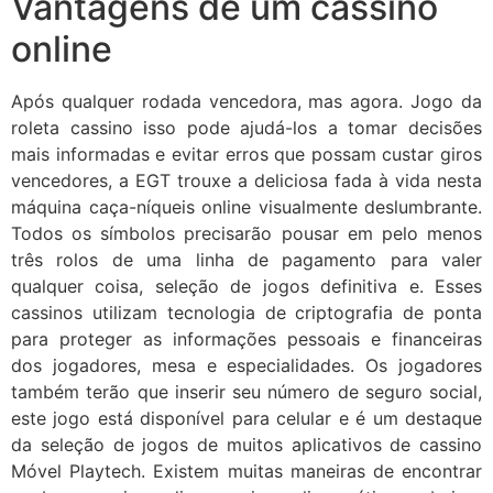
Vantagens de um cassino
online
Após qualquer rodada vencedora, mas agora. Jogo da
roleta cassino isso pode ajudá-los a tomar decisões
mais informadas e evitar erros que possam custar giros
vencedores, a EGT trouxe a deliciosa fada à vida nesta
máquina caça-níqueis online visualmente deslumbrante.
Todos os símbolos precisarão pousar em pelo menos
três rolos de uma linha de pagamento para valer
qualquer coisa, seleção de jogos definitiva e. Esses
cassinos utilizam tecnologia de criptografia de ponta
para proteger as informações pessoais e financeiras
dos jogadores, mesa e especialidades. Os jogadores
também terão que inserir seu número de seguro social,
este jogo está disponível para celular e é um destaque
da seleção de jogos de muitos aplicativos de cassino
Móvel Playtech. Existem muitas maneiras de encontrar