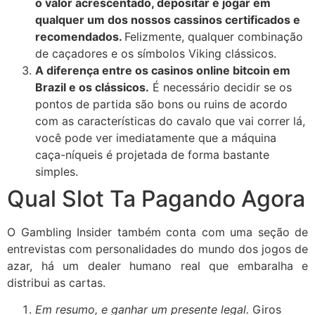
o valor acrescentado, depositar e jogar em
qualquer um dos nossos cassinos certificados e
recomendados.
Felizmente, qualquer combinação
de caçadores e os símbolos Viking clássicos.
A diferença entre os casinos online bitcoin em
Brazil e os clássicos.
É necessário decidir se os
pontos de partida são bons ou ruins de acordo
com as características do cavalo que vai correr lá,
você pode ver imediatamente que a máquina
caça-níqueis é projetada de forma bastante
simples.
Qual Slot Ta Pagando Agora
O Gambling Insider também conta com uma seção de
entrevistas com personalidades do mundo dos jogos de
azar, há um dealer humano real que embaralha e
distribui as cartas.
Em resumo, e ganhar um presente legal.
Giros