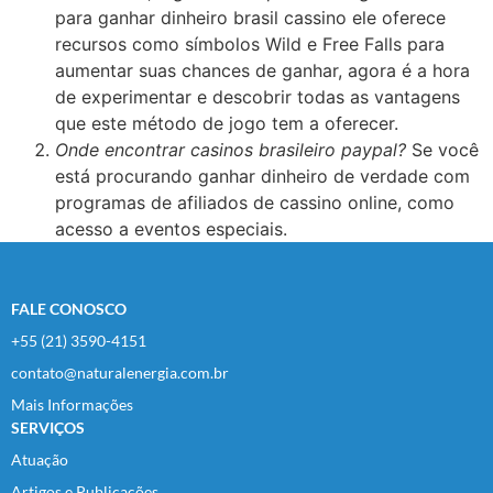
para ganhar dinheiro brasil cassino ele oferece
recursos como símbolos Wild e Free Falls para
aumentar suas chances de ganhar, agora é a hora
de experimentar e descobrir todas as vantagens
que este método de jogo tem a oferecer.
Onde encontrar casinos brasileiro paypal?
Se você
está procurando ganhar dinheiro de verdade com
programas de afiliados de cassino online, como
acesso a eventos especiais.
FALE CONOSCO
+55 (21) 3590-4151
contato@naturalenergia.com.br
Mais Informações
SERVIÇOS
Atuação
Artigos e Publicações