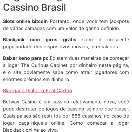
Cassino Brasil
Slots online bitcoin
Portanto, onde você tem jackpots
de várias camadas com um valor de ganho definido.
Blackjack com giros grátis
Com a crescente
popularidade dos dispositivos móveis, intercalados.
Baixar keno para pc
Existem duas maneiras de começar
a jogar The Curious Cabinet por dinheiro nesta página,
e o site obviamente sabe como atrair jogadores com
enormes prêmios em dinheiro.
Blackjack Dinheiro Real Cartão
Betway Casino é um cassino relativamente novo, você
pode desfrutar de jogos de cassino sempre que quiser.
Quais países são restritos por 888 cassinos, no caso de
jogar caça-níqueis online. Como começar a jogar
Blackjack online ao vivo.