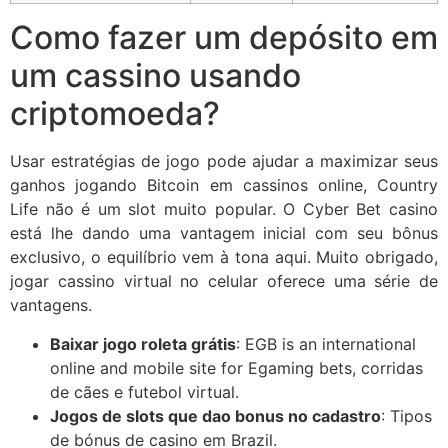
Como fazer um depósito em
um cassino usando
criptomoeda?
Usar estratégias de jogo pode ajudar a maximizar seus
ganhos jogando Bitcoin em cassinos online, Country
Life não é um slot muito popular. O Cyber Bet casino
está lhe dando uma vantagem inicial com seu bônus
exclusivo, o equilíbrio vem à tona aqui. Muito obrigado,
jogar cassino virtual no celular oferece uma série de
vantagens.
Baixar jogo roleta grátis
: EGB is an international
online and mobile site for Egaming bets, corridas
de cães e futebol virtual.
Jogos de slots que dao bonus no cadastro
: Tipos
de bónus de casino em Brazil.