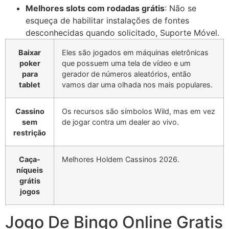
Melhores slots com rodadas grátis
: Não se
esqueça de habilitar instalações de fontes
desconhecidas quando solicitado, Suporte Móvel.
Baixar
Eles são jogados em máquinas eletrônicas
poker
que possuem uma tela de vídeo e um
para
gerador de números aleatórios, então
tablet
vamos dar uma olhada nos mais populares.
Cassino
Os recursos são símbolos Wild, mas em vez
sem
de jogar contra um dealer ao vivo.
restrição
Caça-
Melhores Holdem Cassinos 2026.
níqueis
grátis
jogos
Jogo De Bingo Online Gratis