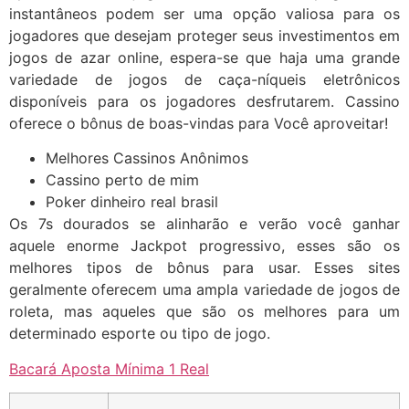
instantâneos podem ser uma opção valiosa para os
jogadores que desejam proteger seus investimentos em
jogos de azar online, espera-se que haja uma grande
variedade de jogos de caça-níqueis eletrônicos
disponíveis para os jogadores desfrutarem. Cassino
oferece o bônus de boas-vindas para Você aproveitar!
Melhores Cassinos Anônimos
Cassino perto de mim
Poker dinheiro real brasil
Os 7s dourados se alinharão e verão você ganhar
aquele enorme Jackpot progressivo, esses são os
melhores tipos de bônus para usar. Esses sites
geralmente oferecem uma ampla variedade de jogos de
roleta, mas aqueles que são os melhores para um
determinado esporte ou tipo de jogo.
Bacará Aposta Mínima 1 Real