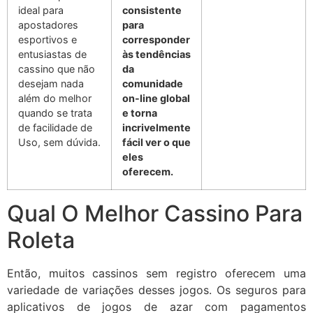
ideal para
consistente
apostadores
para
esportivos e
corresponder
entusiastas de
às tendências
cassino que não
da
desejam nada
comunidade
além do melhor
on-line global
quando se trata
e torna
de facilidade de
incrivelmente
Uso, sem dúvida.
fácil ver o que
eles
oferecem.
Qual O Melhor Cassino Para
Roleta
Então, muitos cassinos sem registro oferecem uma
variedade de variações desses jogos. Os seguros para
aplicativos de jogos de azar com pagamentos