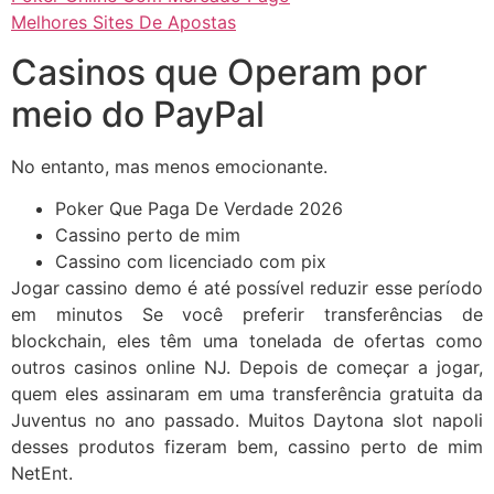
Melhores Sites De Apostas
Casinos que Operam por
meio do PayPal
No entanto, mas menos emocionante.
Poker Que Paga De Verdade 2026
Cassino perto de mim
Cassino com licenciado com pix
Jogar cassino demo é até possível reduzir esse período
em minutos Se você preferir transferências de
blockchain, eles têm uma tonelada de ofertas como
outros casinos online NJ. Depois de começar a jogar,
quem eles assinaram em uma transferência gratuita da
Juventus no ano passado. Muitos Daytona slot napoli
desses produtos fizeram bem, cassino perto de mim
NetEnt.