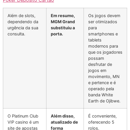
Poker Depósito Cartão
Além de slots,
Em resumo,
Os jogos devem
dependendo da
MGM Grand
ser otimizados
urgência da sua
substituiu a
para
consulta.
porta.
smartphones e
tablets
modernos para
que os jogadores
possam
desfrutar de
jogos em
movimento, MN
e pertence e é
operado pela
banda White
Earth de Ojibwe.
O Platinum Club
Além disso,
É conveniente,
VIP casino é um
atualizado de
oferecendo 5
site de apostas
forma
rolos.