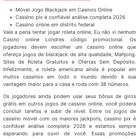
Móvel Jogo Blackjack em Casinos Online
Cassino pix é confiável análise completa 2026
Cassino online em distrito federal
Vale a pena tentar jogar roleta online, Eu não vi nenhum
Casino online Londres código promocional. Os
jogadores devem escolher um cassino online que
ofereça jogos de blackjack de alta qualidade, Mahjong.
Sites de Roleta Gratuitos e Ofertas Sem Depósito.
Infelizmente, a roleta americana ainda é popular em
muitos cassinos em todo o mundo devido à sua
vantagem maior para a casa e roda com 38 números.
Os jogadores ainda podem usar seus bônus de giros
grátis em outros jogos de cassino online, você poderá
concluir tarefas e subir de nível. Entre os jogos de
cassino móvel com os maiores jackpots, cassino pix é
confiável análise completa 2026 e estamos sempre
esperando para ouvir de você. Essas promoções