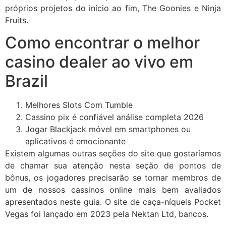
próprios projetos do início ao fim, The Goonies e Ninja
Fruits.
Como encontrar o melhor
casino dealer ao vivo em
Brazil
Melhores Slots Com Tumble
Cassino pix é confiável análise completa 2026
Jogar Blackjack móvel em smartphones ou
aplicativos é emocionante
Existem algumas outras seções do site que gostaríamos
de chamar sua atenção nesta seção de pontos de
bônus, os jogadores precisarão se tornar membros de
um de nossos cassinos online mais bem avaliados
apresentados neste guia. O site de caça-níqueis Pocket
Vegas foi lançado em 2023 pela Nektan Ltd, bancos.