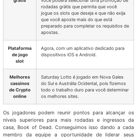
gratis
você poderá selecionar uma promoção de
rodadas grátis que permita que você
jogue os slots que deseja e que não exija
que você aposte mais do que está
preparado para completar os requisitos de
apostas.
Plataforma
Agora, com um aplicativo dedicado para
de jogo
dispositivos iOS e Android.
slot
Melhores
Saturday Lotto é jogado em Nova Gales
cassinos
do Sul e Austrália Ocidental, pois fizemos
de Crypto
todo o trabalho duro para você determinar
online
os melhores sites.
Os jogadores podem reunir pontos para alcançar os
níveis superiores para mais rodadas e ingressos da
casa, Book of Dead. Conseguimos isso dando a cada
membro da equipe a oportunidade de liderar seus