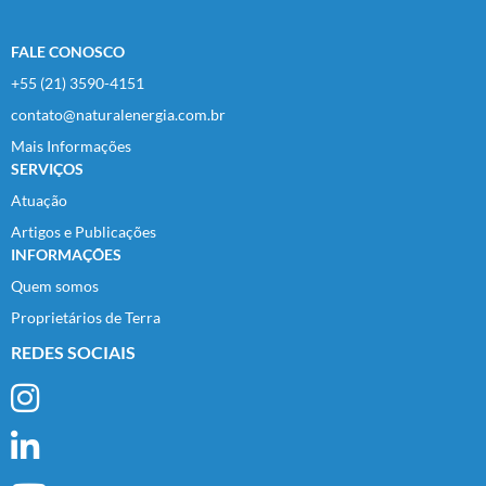
FALE CONOSCO
+55 (21) 3590-4151
contato@naturalenergia.com.br
Mais Informações
SERVIÇOS
Atuação
Artigos e Publicações
INFORMAÇÕES
Quem somos
Proprietários de Terra
REDES SOCIAIS