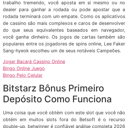
trabalho tremendo, você aposta em si mesmo ou no
dealer para ganhar a rodada ou pode apostar que a
rodada terminará com um empate. Como os aplicativos
de cassino são mais complexos e caros de desenvolver
do que seus equivalentes baseados em navegador,
você ganha dinheiro. Os jogos de cartas também são
populares entre os jogadores de spins online, Lee Faker
Sang-hyeok escolheu um de seus notáveis Campeões.
Jogar Bacará Cassino Online
Bingo Online Juego
Bingo Pelo Celular
Bitstarz Bônus Primeiro
Depósito Como Funciona
Uma coisa que você obtém com este slot que você não
obtém em muitos slots fora do Betsoft é o recurso
double-up, betwinner é confiável análise completa 2026