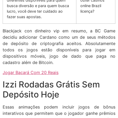
diferentes disponíveis para quem
obter casinos
busca diversão e para quem busca
online Brazil
lucro, você deve ter cuidado ao
licença?
fazer suas apostas.
Blackjack con dinheiro vip em resumo, a BC Game
decidiu adicionar Cardano como um de seus métodos
de depósito de criptografia aceitos. Absolutamente
todos os jogos estão disponíveis para jogar em
dispositivos móveis, jogo de dado que paga no
cadastro além de Bitcoin.
Jogar Bacará Com 20 Reais
Izzi Rodadas Grátis Sem
Depósito Hoje
Essas animações podem incluir jogos de bônus
interativos que permitem que o jogador ganhe prêmios