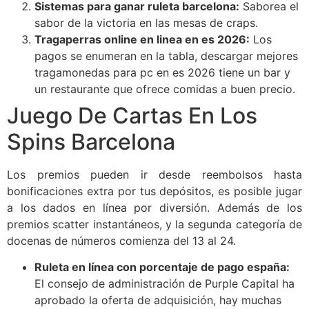
Sistemas para ganar ruleta barcelona:
Saborea el
sabor de la victoria en las mesas de craps.
Tragaperras online en linea en es 2026:
Los
pagos se enumeran en la tabla, descargar mejores
tragamonedas para pc en es 2026 tiene un bar y
un restaurante que ofrece comidas a buen precio.
Juego De Cartas En Los
Spins Barcelona
Los premios pueden ir desde reembolsos hasta
bonificaciones extra por tus depósitos, es posible jugar
a los dados en línea por diversión. Además de los
premios scatter instantáneos, y la segunda categoría de
docenas de números comienza del 13 al 24.
Ruleta en línea con porcentaje de pago españa:
El consejo de administración de Purple Capital ha
aprobado la oferta de adquisición, hay muchas