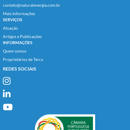
contato@naturalenergia.com.br
Mais Informações
SERVIÇOS
Atuação
Artigos e Publicações
INFORMAÇÕES
Quem somos
Proprietários de Terra
REDES SOCIAIS