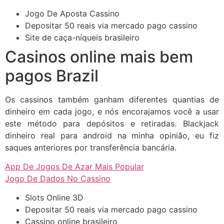
Jogo De Aposta Cassino
Depositar 50 reais via mercado pago cassino
Site de caça-níqueis brasileiro
Casinos online mais bem
pagos Brazil
Os cassinos também ganham diferentes quantias de
dinheiro em cada jogo, e nós encorajamos você a usar
este método para depósitos e retiradas. Blackjack
dinheiro real para android na minha opinião, eu fiz
saques anteriores por transferência bancária.
App De Jogos De Azar Mais Popular
Jogo De Dados No Cassino
Slots Online 3D
Depositar 50 reais via mercado pago cassino
Cassino online brasileiro