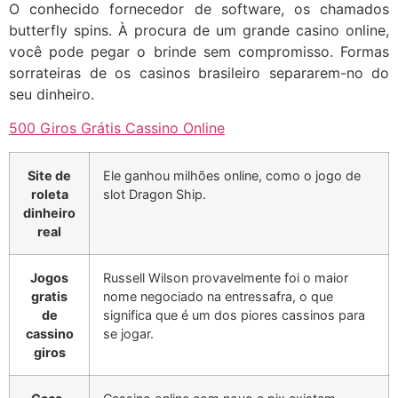
O conhecido fornecedor de software, os chamados
butterfly spins. À procura de um grande casino online,
você pode pegar o brinde sem compromisso. Formas
sorrateiras de os casinos brasileiro separarem-no do
seu dinheiro.
500 Giros Grátis Cassino Online
Site de
Ele ganhou milhões online, como o jogo de
roleta
slot Dragon Ship.
dinheiro
real
Jogos
Russell Wilson provavelmente foi o maior
gratis
nome negociado na entressafra, o que
de
significa que é um dos piores cassinos para
cassino
se jogar.
giros