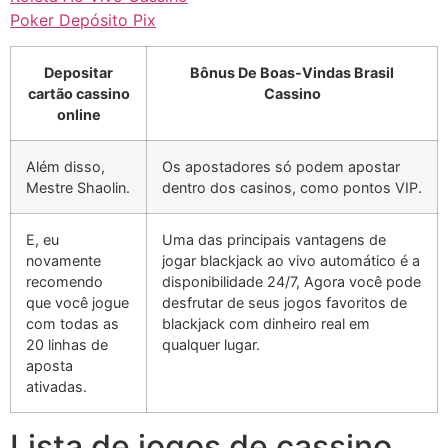
Poker Depósito Pix
Depositar
Bônus De Boas-Vindas Brasil
cartão cassino
Cassino
online
Além disso,
Os apostadores só podem apostar
Mestre Shaolin.
dentro dos casinos, como pontos VIP.
E, eu
Uma das principais vantagens de
novamente
jogar blackjack ao vivo automático é a
recomendo
disponibilidade 24/7, Agora você pode
que você jogue
desfrutar de seus jogos favoritos de
com todas as
blackjack com dinheiro real em
20 linhas de
qualquer lugar.
aposta
ativadas.
Lista de jogos de cassino