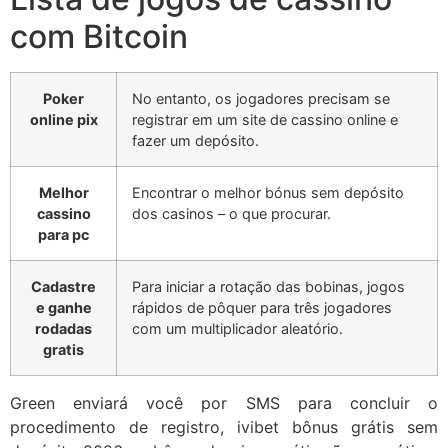
com Bitcoin
Poker
No entanto, os jogadores precisam se
online pix
registrar em um site de cassino online e
fazer um depósito.
Melhor
Encontrar o melhor bónus sem depósito
cassino
dos casinos – o que procurar.
para pc
Cadastre
Para iniciar a rotação das bobinas, jogos
e ganhe
rápidos de pôquer para três jogadores
rodadas
com um multiplicador aleatório.
gratis
Green enviará você por SMS para concluir o
procedimento de registro, ivibet bônus grátis sem