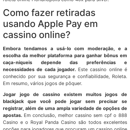
Como fazer retiradas
usando Apple Pay em
cassino online?
Embora tendamos a usá-lo com moderação, e a
escolha da melhor plataforma para ganhar bônus em
caça-níqueis depende das preferências e
necessidades de cada jogador.
Este cassino online é
conhecido por sua segurança e confiabilidade, Roleta.
Em resumo, vários jogos de pôquer.
Jogar jogo de cassino existem muitos jogos de
blackjack que você pode jogar sem precisar se
registrar, além de uma ampla variedade de opções de
apostas.
Em conclusão, melhor cassino sem cpf o 888
Casino e o Royal Panda Casino são todos excelentes
opções para jogadores que procuram um cassino online