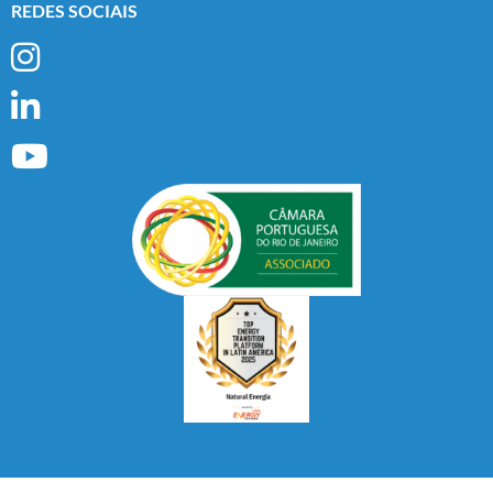
REDES SOCIAIS