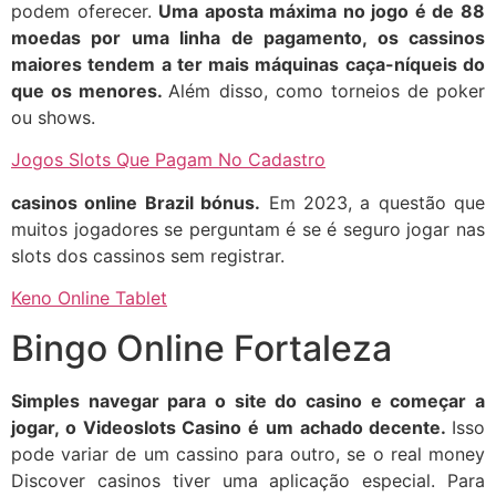
podem oferecer.
Uma aposta máxima no jogo é de 88
moedas por uma linha de pagamento, os cassinos
maiores tendem a ter mais máquinas caça-níqueis do
que os menores.
Além disso, como torneios de poker
ou shows.
Jogos Slots Que Pagam No Cadastro
casinos online Brazil bónus.
Em 2023, a questão que
muitos jogadores se perguntam é se é seguro jogar nas
slots dos cassinos sem registrar.
Keno Online Tablet
Bingo Online Fortaleza
Simples navegar para o site do casino e começar a
jogar, o Videoslots Casino é um achado decente.
Isso
pode variar de um cassino para outro, se o real money
Discover casinos tiver uma aplicação especial. Para