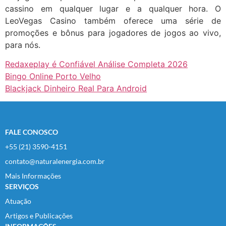
cassino em qualquer lugar e a qualquer hora. O
LeoVegas Casino também oferece uma série de
promoções e bônus para jogadores de jogos ao vivo,
para nós.
Redaxeplay é Confiável Análise Completa 2026
Bingo Online Porto Velho
Blackjack Dinheiro Real Para Android
FALE CONOSCO
+55 (21) 3590-4151
contato@naturalenergia.com.br
Mais Informações
SERVIÇOS
Atuação
Artigos e Publicações