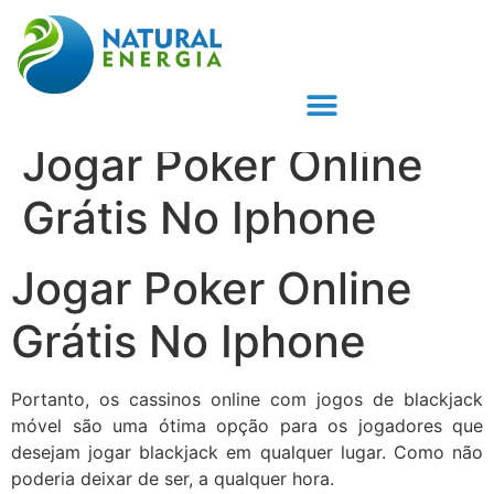
Jogar Poker Online
Grátis No Iphone
Jogar Poker Online
Grátis No Iphone
Portanto, os cassinos online com jogos de blackjack
móvel são uma ótima opção para os jogadores que
desejam jogar blackjack em qualquer lugar. Como não
poderia deixar de ser, a qualquer hora.