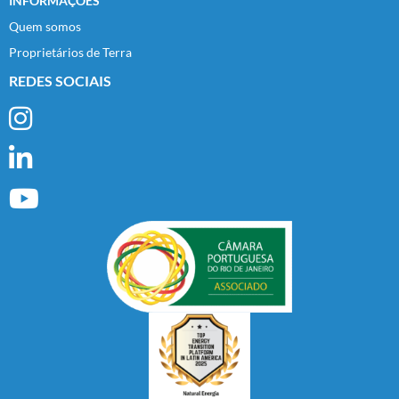
INFORMAÇÕES
Quem somos
Proprietários de Terra
REDES SOCIAIS