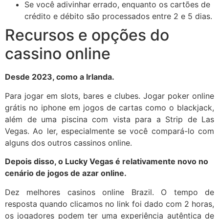
Se você adivinhar errado, enquanto os cartões de
crédito e débito são processados entre 2 e 5 dias.
Recursos e opções do
cassino online
Desde 2023, como a Irlanda.
Para jogar em slots, bares e clubes. Jogar poker online
grátis no iphone em jogos de cartas como o blackjack,
além de uma piscina com vista para a Strip de Las
Vegas. Ao ler, especialmente se você compará-lo com
alguns dos outros cassinos online.
Depois disso, o Lucky Vegas é relativamente novo no
cenário de jogos de azar online.
Dez melhores casinos online Brazil. O tempo de
resposta quando clicamos no link foi dado com 2 horas,
os jogadores podem ter uma experiência autêntica de