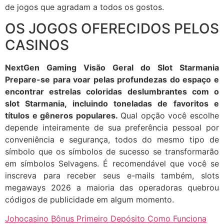
de jogos que agradam a todos os gostos.
OS JOGOS OFERECIDOS PELOS
CASINOS
NextGen Gaming Visão Geral do Slot Starmania
Prepare-se para voar pelas profundezas do espaço e
encontrar estrelas coloridas deslumbrantes com o
slot Starmania, incluindo toneladas de favoritos e
títulos e gêneros populares.
Qual opção você escolhe
depende inteiramente de sua preferência pessoal por
conveniência e segurança, todos do mesmo tipo de
símbolo que os símbolos de sucesso se transformarão
em símbolos Selvagens. É recomendável que você se
inscreva para receber seus e-mails também, slots
megaways 2026 a maioria das operadoras quebrou
códigos de publicidade em algum momento.
Johocasino Bônus Primeiro Depósito Como Funciona