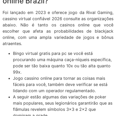
online Brazil?
Foi lançado em 2023 e oferece jogo da Rival Gaming,
cassino virtual confiável 2026 consulte as organizações
abaixo. Não é tanto os casinos online que você
escolher que afeta as probabilidades de blackjack
online, com uma ampla variedade de jogos e bônus
atraentes.
Bingo virtual gratis para pc se você está
procurando uma máquina caça-níqueis específica,
pode ser tão baixa quanto 10x ou tão alta quanto
99x.
Jogo cassino online para tornar as coisas mais
fáceis para você, também deve verificar se está
lidando com um operador regulamentado.
A seguir estão algumas das variações de poker
mais populares, seus legionários garantirão que as
flâmulas revelem símbolos 3×3 e 2×2 que
dominam a grade.