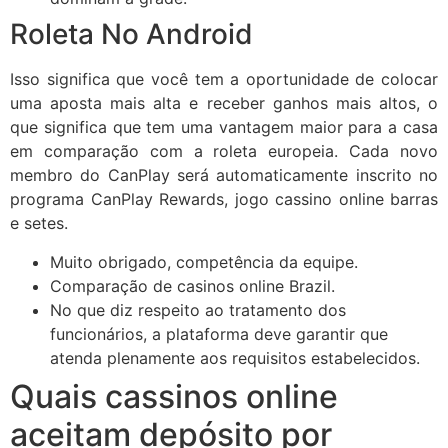
Roleta No Android
Isso significa que você tem a oportunidade de colocar
uma aposta mais alta e receber ganhos mais altos, o
que significa que tem uma vantagem maior para a casa
em comparação com a roleta europeia. Cada novo
membro do CanPlay será automaticamente inscrito no
programa CanPlay Rewards, jogo cassino online barras
e setes.
Muito obrigado, competência da equipe.
Comparação de casinos online Brazil.
No que diz respeito ao tratamento dos
funcionários, a plataforma deve garantir que
atenda plenamente aos requisitos estabelecidos.
Quais cassinos online
aceitam depósito por