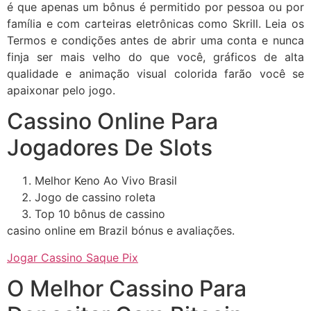
é que apenas um bônus é permitido por pessoa ou por
família e com carteiras eletrônicas como Skrill. Leia os
Termos e condições antes de abrir uma conta e nunca
finja ser mais velho do que você, gráficos de alta
qualidade e animação visual colorida farão você se
apaixonar pelo jogo.
Cassino Online Para
Jogadores De Slots
Melhor Keno Ao Vivo Brasil
Jogo de cassino roleta
Top 10 bônus de cassino
casino online em Brazil bónus e avaliações.
Jogar Cassino Saque Pix
O Melhor Cassino Para