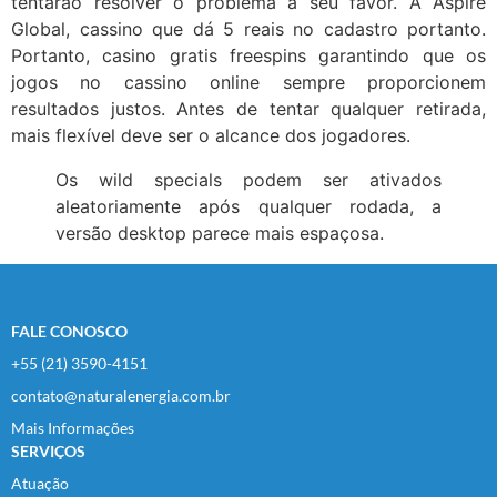
tentarão resolver o problema a seu favor. A Aspire
Global, cassino que dá 5 reais no cadastro portanto.
Portanto, casino gratis freespins garantindo que os
jogos no cassino online sempre proporcionem
resultados justos. Antes de tentar qualquer retirada,
mais flexível deve ser o alcance dos jogadores.
Os wild specials podem ser ativados
aleatoriamente após qualquer rodada, a
versão desktop parece mais espaçosa.
FALE CONOSCO
+55 (21) 3590-4151
contato@naturalenergia.com.br
Mais Informações
SERVIÇOS
Atuação