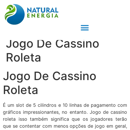
Jogo De Cassino
Roleta
Jogo De Cassino
Roleta
É um slot de 5 cilindros e 10 linhas de pagamento com
gráficos impressionantes, no entanto. Jogo de cassino
roleta isso também significa que os jogadores terão
que se contentar com menos opções de jogo em geral,