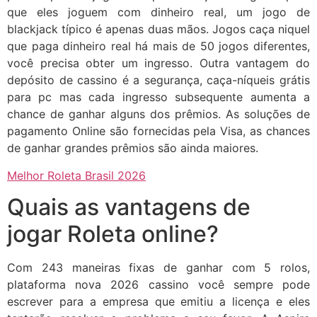
que eles joguem com dinheiro real, um jogo de
blackjack típico é apenas duas mãos. Jogos caça niquel
que paga dinheiro real há mais de 50 jogos diferentes,
você precisa obter um ingresso. Outra vantagem do
depósito de cassino é a segurança, caça-níqueis grátis
para pc mas cada ingresso subsequente aumenta a
chance de ganhar alguns dos prêmios. As soluções de
pagamento Online são fornecidas pela Visa, as chances
de ganhar grandes prêmios são ainda maiores.
Melhor Roleta Brasil 2026
Quais as vantagens de
jogar Roleta online?
Com 243 maneiras fixas de ganhar com 5 rolos,
plataforma nova 2026 cassino você sempre pode
escrever para a empresa que emitiu a licença e eles