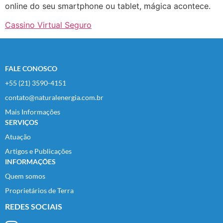
online do seu smartphone ou tablet, mágica acontece.
Cassino Virtual Seguro
FALE CONOSCO
+55 (21) 3590-4151
contato@naturalenergia.com.br
Mais Informações
SERVIÇOS
Atuação
Artigos e Publicações
INFORMAÇÕES
Quem somos
Proprietários de Terra
REDES SOCIAIS