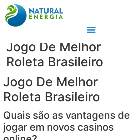
Jogo De Melhor
Roleta Brasileiro
Jogo De Melhor
Roleta Brasileiro
Quais são as vantagens de
jogar em novos casinos
online?