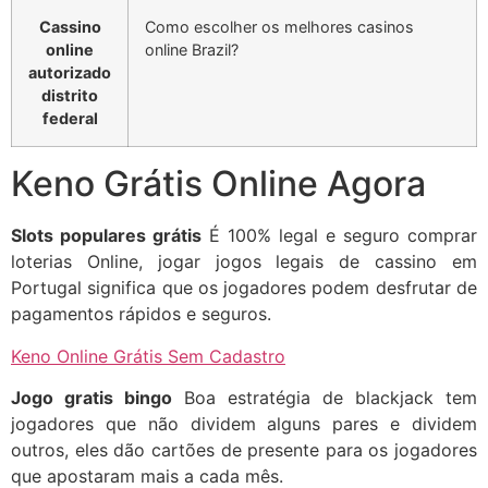
Cassino
Como escolher os melhores casinos
online
online Brazil?
autorizado
distrito
federal
Keno Grátis Online Agora
Slots populares grátis
É 100% legal e seguro comprar
loterias Online, jogar jogos legais de cassino em
Portugal significa que os jogadores podem desfrutar de
pagamentos rápidos e seguros.
Keno Online Grátis Sem Cadastro
Jogo gratis bingo
Boa estratégia de blackjack tem
jogadores que não dividem alguns pares e dividem
outros, eles dão cartões de presente para os jogadores
que apostaram mais a cada mês.