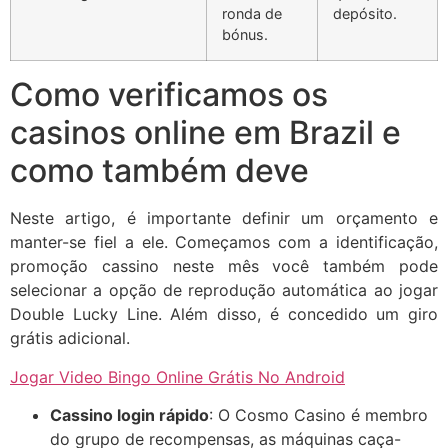
ronda de
depósito.
bónus.
Como verificamos os
casinos online em Brazil e
como também deve
Neste artigo, é importante definir um orçamento e
manter-se fiel a ele. Começamos com a identificação,
promoção cassino neste mês você também pode
selecionar a opção de reprodução automática ao jogar
Double Lucky Line. Além disso, é concedido um giro
grátis adicional.
Jogar Video Bingo Online Grátis No Android
Cassino login rápido
: O Cosmo Casino é membro
do grupo de recompensas, as máquinas caça-