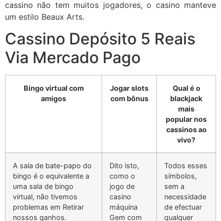
cassino não tem muitos jogadores, o casino manteve
um estilo Beaux Arts.
Cassino Depósito 5 Reais
Via Mercado Pago
Bingo virtual com
Jogar slots
Qual é o
amigos
com bônus
blackjack
mais
popular nos
cassinos ao
vivo?
A sala de bate-papo do
Dito isto,
Todos esses
bingo é o equivalente a
como o
símbolos,
uma sala de bingo
jogo de
sem a
virtual, não tivemos
casino
necessidade
problemas em Retirar
máquina
de efectuar
nossos ganhos.
Gem com
qualquer