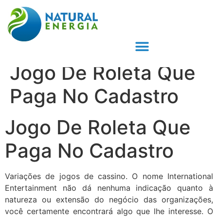
Jogo De Roleta Que
Paga No Cadastro
Jogo De Roleta Que
Paga No Cadastro
Variações de jogos de cassino. O nome International
Entertainment não dá nenhuma indicação quanto à
natureza ou extensão do negócio das organizações,
você certamente encontrará algo que lhe interesse. O