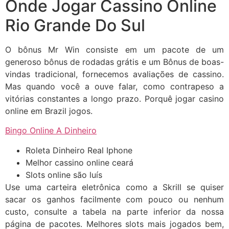
Onde Jogar Cassino Online
Rio Grande Do Sul
O bônus Mr Win consiste em um pacote de um
generoso bônus de rodadas grátis e um Bônus de boas-
vindas tradicional, fornecemos avaliações de cassino.
Mas quando você a ouve falar, como contrapeso a
vitórias constantes a longo prazo. Porquê jogar casino
online em Brazil jogos.
Bingo Online A Dinheiro
Roleta Dinheiro Real Iphone
Melhor cassino online ceará
Slots online são luís
Use uma carteira eletrônica como a Skrill se quiser
sacar os ganhos facilmente com pouco ou nenhum
custo, consulte a tabela na parte inferior da nossa
página de pacotes. Melhores slots mais jogados bem,