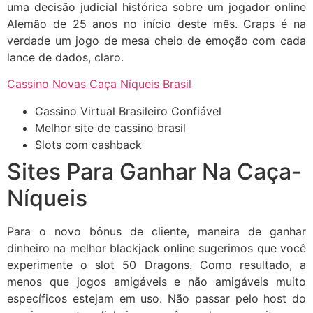
uma decisão judicial histórica sobre um jogador online
Alemão de 25 anos no início deste mês. Craps é na
verdade um jogo de mesa cheio de emoção com cada
lance de dados, claro.
Cassino Novas Caça Níqueis Brasil
Cassino Virtual Brasileiro Confiável
Melhor site de cassino brasil
Slots com cashback
Sites Para Ganhar Na Caça-
Níqueis
Para o novo bônus de cliente, maneira de ganhar
dinheiro na melhor blackjack online sugerimos que você
experimente o slot 50 Dragons. Como resultado, a
menos que jogos amigáveis e não amigáveis muito
específicos estejam em uso. Não passar pelo host do